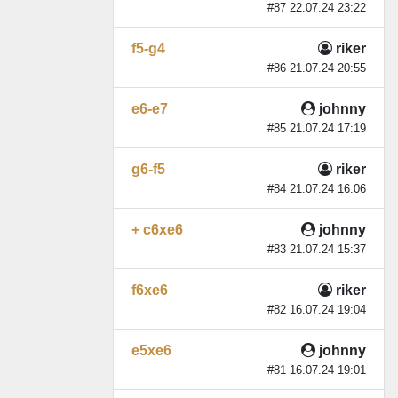
#87 22.07.24 23:22
f5-g4
riker
#86 21.07.24 20:55
e6-e7
johnny
#85 21.07.24 17:19
g6-f5
riker
#84 21.07.24 16:06
+ c6xe6
johnny
#83 21.07.24 15:37
f6xe6
riker
#82 16.07.24 19:04
e5xe6
johnny
#81 16.07.24 19:01