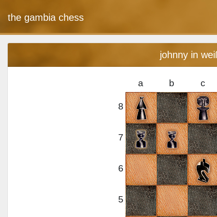
the gambia chess
johnny in we
a
b
c
8
7
6
5