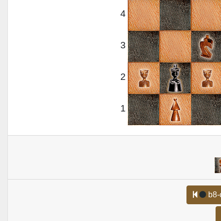
4
3
2
1
b8-