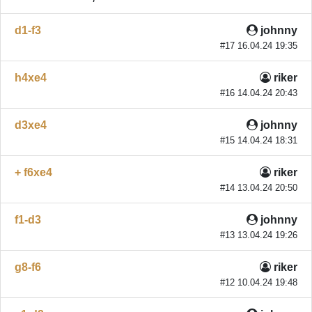
d1-f3
johnny
#17 16.04.24 19:35
h4xe4
riker
#16 14.04.24 20:43
d3xe4
johnny
#15 14.04.24 18:31
+ f6xe4
riker
#14 13.04.24 20:50
f1-d3
johnny
#13 13.04.24 19:26
g8-f6
riker
#12 10.04.24 19:48