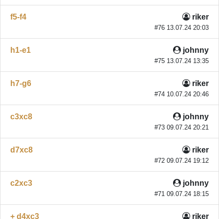
f5-f4
riker
#76 13.07.24 20:03
h1-e1
johnny
#75 13.07.24 13:35
h7-g6
riker
#74 10.07.24 20:46
c3xc8
johnny
#73 09.07.24 20:21
d7xc8
riker
#72 09.07.24 19:12
c2xc3
johnny
#71 09.07.24 18:15
+ d4xc3
riker