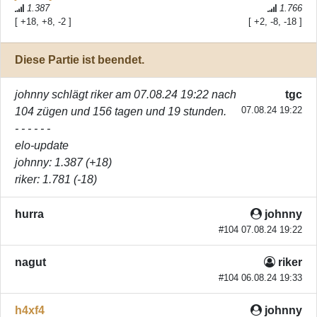
1.387
1.766
[ +18, +8, -2 ]
[ +2, -8, -18 ]
Diese Partie ist beendet.
johnny
schlägt
riker
am 07.08.24 19:22 nach
tgc
07.08.24 19:22
104 zügen und 156 tagen und 19 stunden.
- - - - - -
elo-update
johnny
: 1.387 (+18)
riker
: 1.781 (-18)
hurra
johnny
#104 07.08.24 19:22
nagut
riker
#104 06.08.24 19:33
h4xf4
johnny