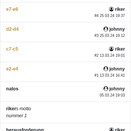
e7-e6
riker
#4 25.03.24 19:37
d2-d4
johnny
#3 25.03.24 19:12
c7-c5
riker
#2 13.03.24 19:01
e2-e4
johnny
#1 13.03.24 16:41
nalos
johnny
05.03.24 19:03
riker
s motto
nummer 1
herausforderung
riker