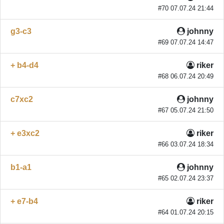
#70 07.07.24 21:44
g3-c3
johnny
#69 07.07.24 14:47
+ b4-d4
riker
#68 06.07.24 20:49
c7xc2
johnny
#67 05.07.24 21:50
+ e3xc2
riker
#66 03.07.24 18:34
b1-a1
johnny
#65 02.07.24 23:37
+ e7-b4
riker
#64 01.07.24 20:15