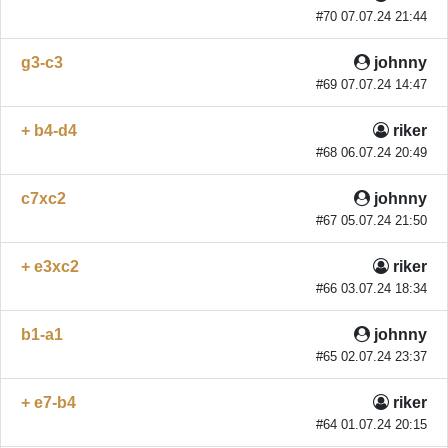
#70 07.07.24 21:44
g3-c3
johnny
#69 07.07.24 14:47
+ b4-d4
riker
#68 06.07.24 20:49
c7xc2
johnny
#67 05.07.24 21:50
+ e3xc2
riker
#66 03.07.24 18:34
b1-a1
johnny
#65 02.07.24 23:37
+ e7-b4
riker
#64 01.07.24 20:15