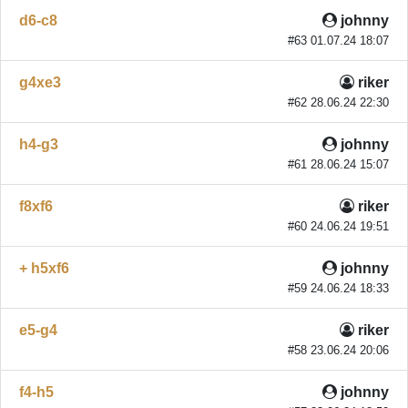
d6-c8
johnny
#63 01.07.24 18:07
g4xe3
riker
#62 28.06.24 22:30
h4-g3
johnny
#61 28.06.24 15:07
f8xf6
riker
#60 24.06.24 19:51
+ h5xf6
johnny
#59 24.06.24 18:33
e5-g4
riker
#58 23.06.24 20:06
f4-h5
johnny