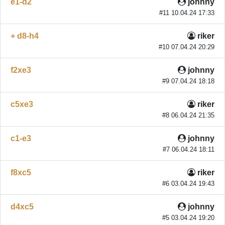
e1-d2
johnny
#11 10.04.24 17:33
+ d8-h4
riker
#10 07.04.24 20:29
f2xe3
johnny
#9 07.04.24 18:18
c5xe3
riker
#8 06.04.24 21:35
c1-e3
johnny
#7 06.04.24 18:11
f8xc5
riker
#6 03.04.24 19:43
d4xc5
johnny
#5 03.04.24 19:20