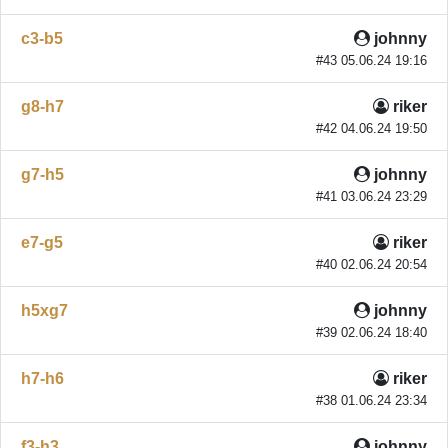
c3-b5
johnny
#43 05.06.24 19:16
g8-h7
riker
#42 04.06.24 19:50
g7-h5
johnny
#41 03.06.24 23:29
e7-g5
riker
#40 02.06.24 20:54
h5xg7
johnny
#39 02.06.24 18:40
h7-h6
riker
#38 01.06.24 23:34
f3-h3
johnny