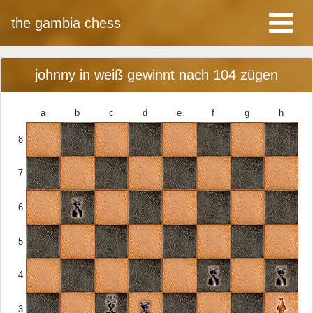
the gambia chess
johnny in weiß gewinnt nach 104 zügen
a
b
c
d
e
f
g
h
8
7
6
5
4
3