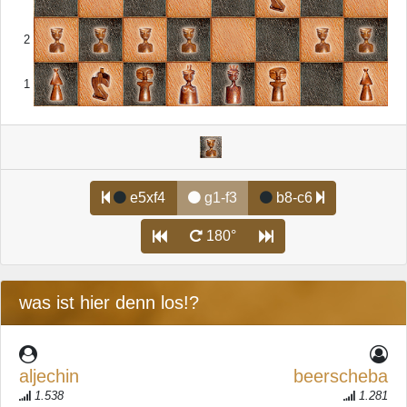
2
1
e5xf4
g1-f3
b8-c6
180°
was ist hier denn los!?
aljechin
beerscheba
1.538
1.281