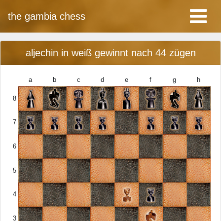
the gambia chess
aljechin in weiß gewinnt nach 44 zügen
a
b
c
d
e
f
g
h
8
7
6
5
4
3