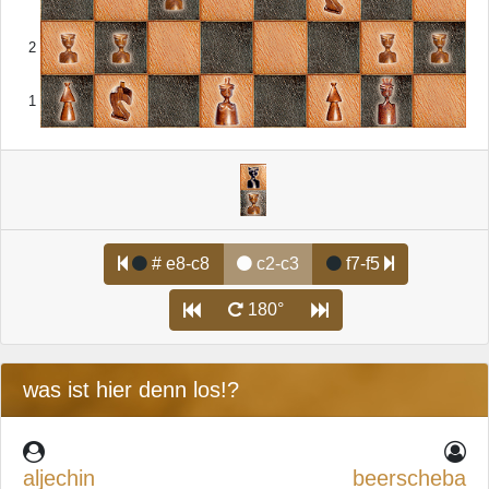
2
1
# e8-c8
c2-c3
f7-f5
180°
was ist hier denn los!?
aljechin
beerscheba