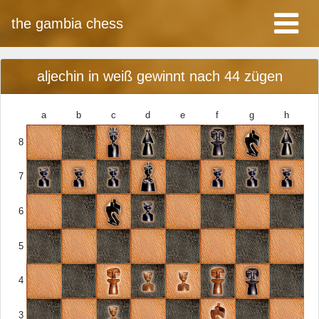
the gambia chess
aljechin in weiß gewinnt nach 44 zügen
a
b
c
d
e
f
g
h
8
7
6
5
4
3