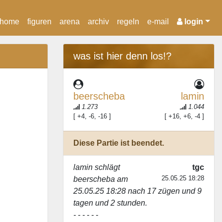
home
figuren
arena
archiv
regeln
e-mail
login
was ist hier denn los!?
beerscheba
lamin
1.273
1.044
[ +4, -6, -16 ]
[ +16, +6, -4 ]
Diese Partie ist beendet.
lamin
schlägt
tgc
25.05.25 18:28
beerscheba
am
25.05.25 18:28 nach 17 zügen und 9
tagen und 2 stunden.
- - - - - -