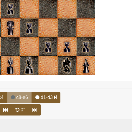
c4
c8-e6
d1-d3
0°