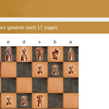
arz gewinnt nach 17 zügen
e
d
c
b
a