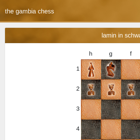
the gambia chess
lamin in schw
h
g
f
1
2
3
4