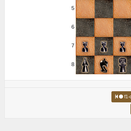
5
6
7
8
f1-