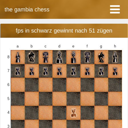
the gambia chess
fps in schwarz gewinnt nach 51 zügen
a
b
c
d
e
f
g
h
8
7
6
5
4
3