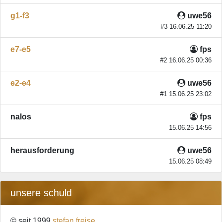
g1-f3
uwe56
#3 16.06.25 11:20
e7-e5
fps
#2 16.06.25 00:36
e2-e4
uwe56
#1 15.06.25 23:02
nalos
fps
15.06.25 14:56
herausforderung
uwe56
15.06.25 08:49
unsere schuld
© seit 1999
stefan freise