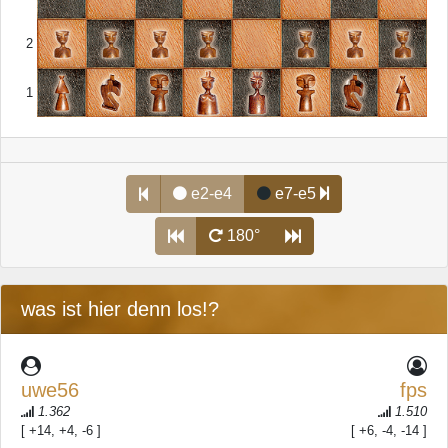
2
1
e2-e4
e7-e5
180°
was ist hier denn los!?
uwe56
fps
1.362
1.510
[ +14, +4, -6 ]
[ +6, -4, -14 ]