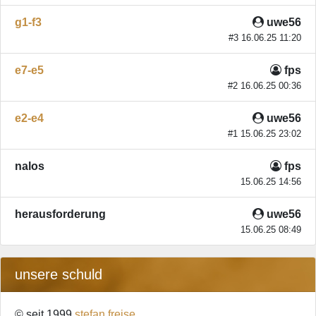
g1-f3
uwe56
#3 16.06.25 11:20
e7-e5
fps
#2 16.06.25 00:36
e2-e4
uwe56
#1 15.06.25 23:02
nalos
fps
15.06.25 14:56
herausforderung
uwe56
15.06.25 08:49
unsere schuld
© seit 1999
stefan freise