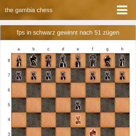
the gambia chess
fps in schwarz gewinnt nach 51 zügen
a
b
c
d
e
f
g
h
8
7
6
5
4
3