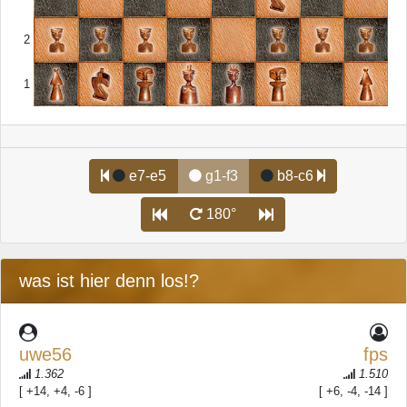
2
1
e7-e5
g1-f3
b8-c6
180°
was ist hier denn los!?
uwe56
fps
1.362
1.510
[ +14, +4, -6 ]
[ +6, -4, -14 ]