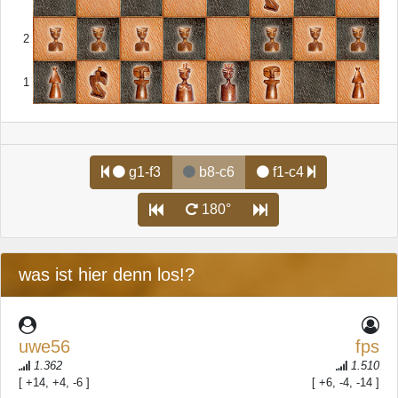
2
1
g1-f3
b8-c6
f1-c4
180°
was ist hier denn los!?
uwe56
fps
1.362
1.510
[ +14, +4, -6 ]
[ +6, -4, -14 ]