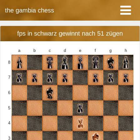
the gambia chess
fps in schwarz gewinnt nach 51 zügen
a
b
c
d
e
f
g
h
8
7
6
5
4
3