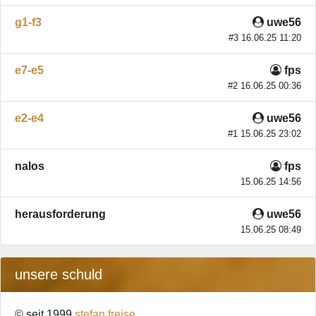
g1-f3
uwe56
#3 16.06.25 11:20
e7-e5
fps
#2 16.06.25 00:36
e2-e4
uwe56
#1 15.06.25 23:02
nalos
fps
15.06.25 14:56
herausforderung
uwe56
15.06.25 08:49
unsere schuld
© seit 1999
stefan freise