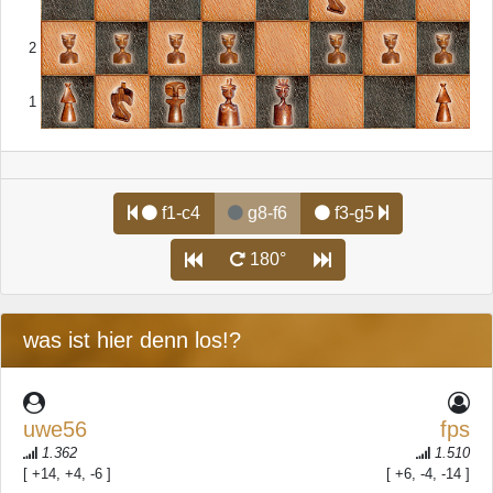
2
1
f1-c4
g8-f6
f3-g5
180°
was ist hier denn los!?
uwe56
fps
1.362
1.510
[ +14, +4, -6 ]
[ +6, -4, -14 ]