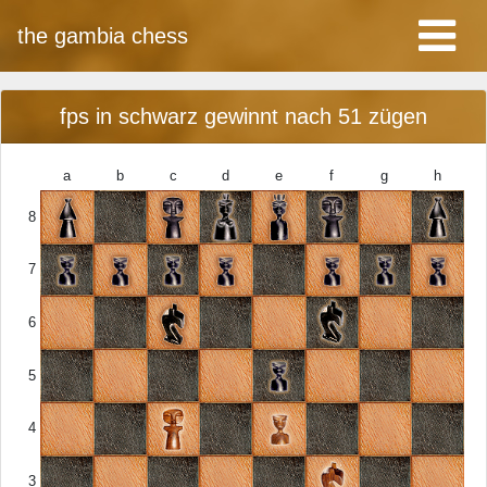
the gambia chess
fps in schwarz gewinnt nach 51 zügen
a
b
c
d
e
f
g
h
8
7
6
5
4
3