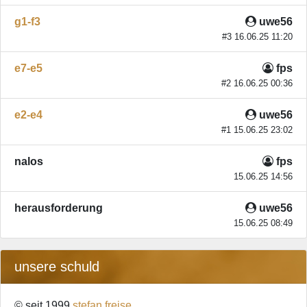
g1-f3
uwe56
#3 16.06.25 11:20
e7-e5
fps
#2 16.06.25 00:36
e2-e4
uwe56
#1 15.06.25 23:02
nalos
fps
15.06.25 14:56
herausforderung
uwe56
15.06.25 08:49
unsere schuld
© seit 1999
stefan freise