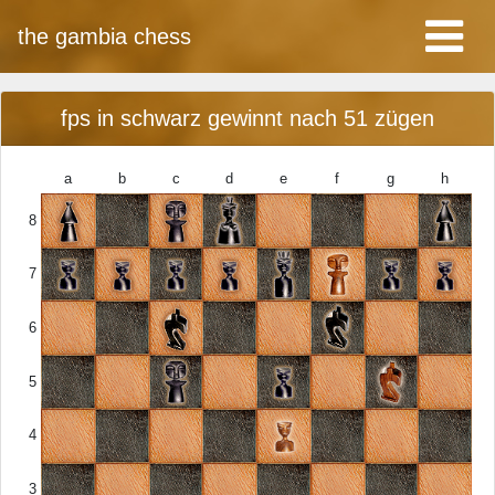
the gambia chess
fps in schwarz gewinnt nach 51 zügen
a
b
c
d
e
f
g
h
8
7
6
5
4
3