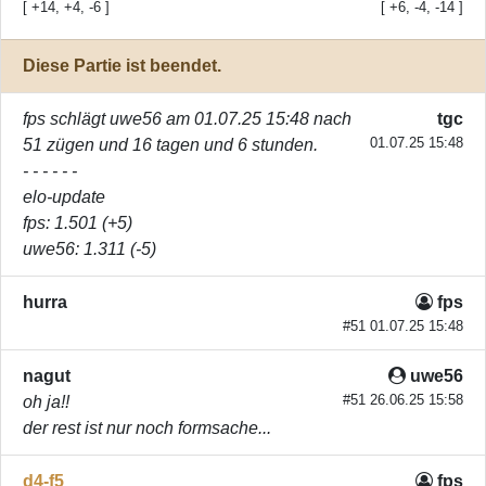
[ +14, +4, -6 ]
[ +6, -4, -14 ]
Diese Partie ist beendet.
fps
schlägt
uwe56
am 01.07.25 15:48 nach
tgc
01.07.25 15:48
51 zügen und 16 tagen und 6 stunden.
- - - - - -
elo-update
fps
: 1.501 (+5)
uwe56
: 1.311 (-5)
hurra
fps
#51 01.07.25 15:48
nagut
uwe56
#51 26.06.25 15:58
oh ja!!
der rest ist nur noch formsache...
d4-f5
fps