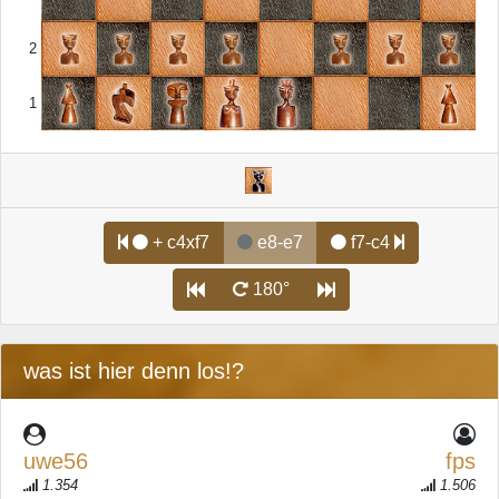
2
1
+ c4xf7
e8-e7
f7-c4
180°
was ist hier denn los!?
uwe56
fps
1.354
1.506