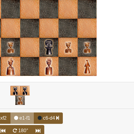
xf2
e1-f1
c6-d4
180°