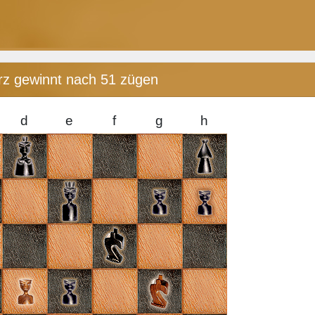
rz gewinnt nach 51 zügen
d
e
f
g
h