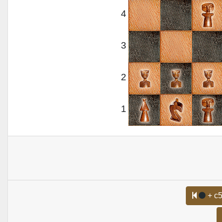
4
3
2
1
+ c5