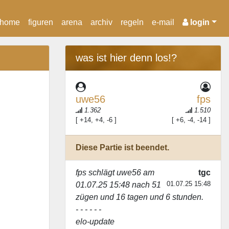
home
figuren
arena
archiv
regeln
e-mail
login
was ist hier denn los!?
uwe56
fps
1.362
1.510
[ +14, +4, -6 ]
[ +6, -4, -14 ]
Diese Partie ist beendet.
fps
schlägt
uwe56
am
tgc
01.07.25 15:48
01.07.25 15:48 nach 51
zügen und 16 tagen und 6 stunden.
- - - - - -
elo-update