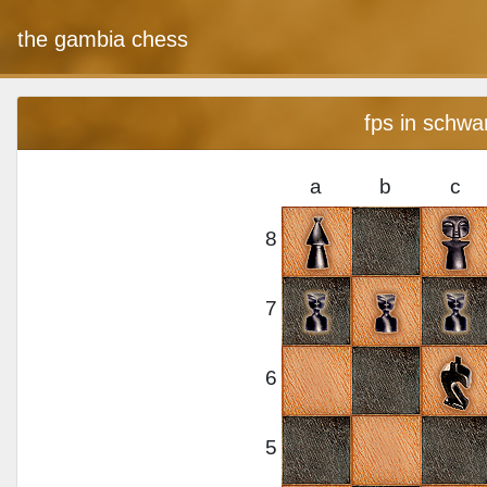
the gambia chess
fps in schwa
a
b
c
8
7
6
5