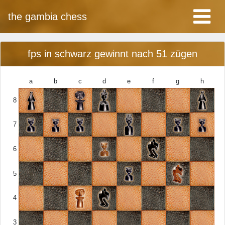
the gambia chess
fps in schwarz gewinnt nach 51 zügen
a
b
c
d
e
f
g
h
8
7
6
5
4
3