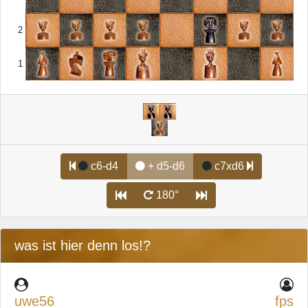
2
1
c6-d4
+ d5-d6
c7xd6
180°
was ist hier denn los!?
uwe56
fps