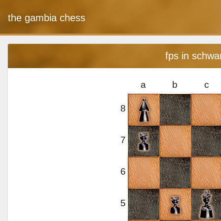
the gambia chess
fps in schwa
a
b
c
8
7
6
5