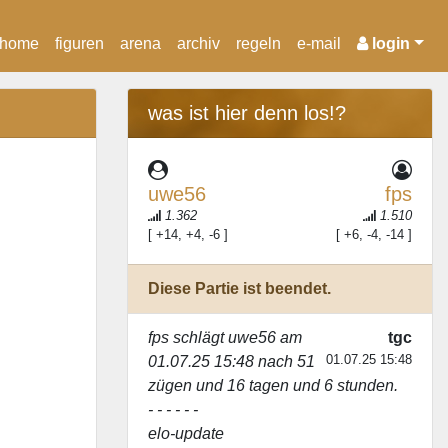
home
figuren
arena
archiv
regeln
e-mail
login
was ist hier denn los!?
uwe56
fps
1.362
1.510
[ +14, +4, -6 ]
[ +6, -4, -14 ]
Diese Partie ist beendet.
fps
schlägt
uwe56
am
tgc
01.07.25 15:48
01.07.25 15:48 nach 51
zügen und 16 tagen und 6 stunden.
- - - - - -
elo-update