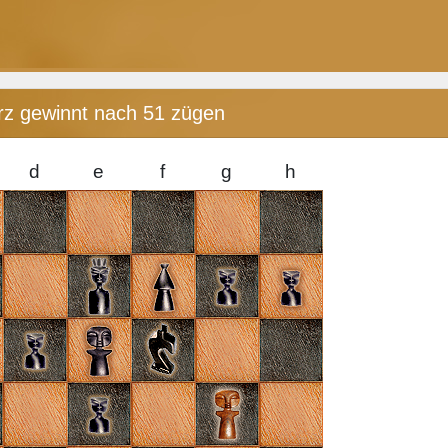
rz gewinnt nach 51 zügen
d
e
f
g
h