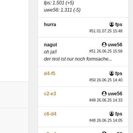
fps
: 1.501 (+5)
uwe56
: 1.311 (-5)
hurra
fps
#51 01.07.25 15:48
nagut
uwe56
#51 26.06.25 15:58
oh ja!!
der rest ist nur noch formsache...
d4-f5
fps
#50 26.06.25 14:40
c2-e3
uwe56
#49 26.06.25 14:33
c6-d4
fps
#48 26.06.25 14:05