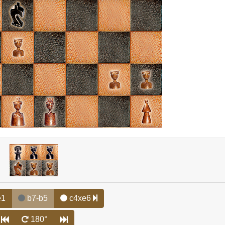
e1
b7-b5
c4xe6
180°