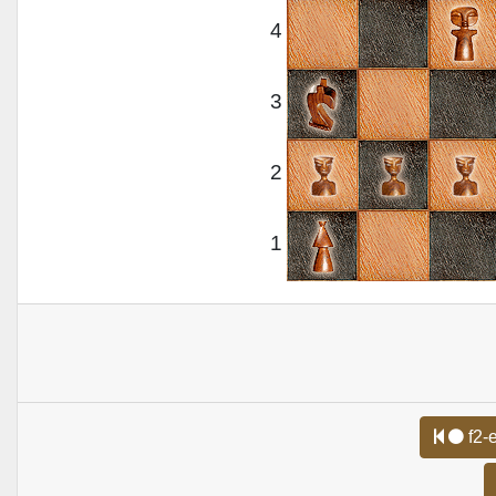
4
3
2
1
f2-