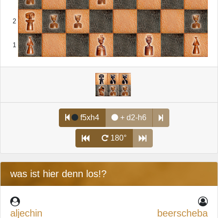
2
1
f5xh4
+ d2-h6
180°
was ist hier denn los!?
aljechin
beerscheba