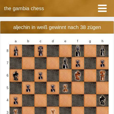
the gambia chess
aljechin in weiß gewinnt nach 38 zügen
a
b
c
d
e
f
g
h
8
7
6
5
4
3