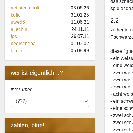
das schach
netthierimpott
03.06.26
spieler das
kufie
31.01.25
2.2
uwe56
11.06.21
aljechin
24.11.11
zu beginn 
fps
26.07.11
("schwarze
beerscheba
01.03.02
lamin
05.08.99
diese figu
- ein weis
- eine wei
wer ist eigentlich ..?
- zwei wei
- zwei weis
- zwei wei
infos über
- acht wei
- ein schw
- eine sch
- zwei sch
- zwei sch
zahlen, bitte!
- zwei sch