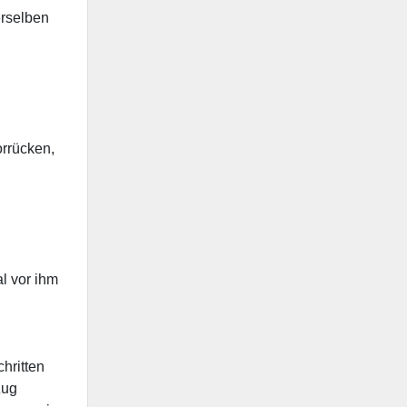
erselben
orrücken,
al vor ihm
hritten
zug