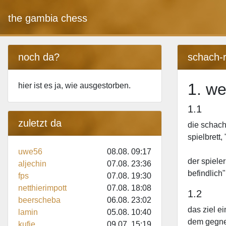
the gambia chess
noch da?
schach-
1. we
hier ist es ja, wie ausgestorben.
1.1
zuletzt da
die schach
spielbrett
uwe56
08.08. 09:17
der spieler
aljechin
07.08. 23:36
befindlich
fps
07.08. 19:30
netthierimpott
07.08. 18:08
1.2
beerscheba
06.08. 23:02
das ziel e
lamin
05.08. 10:40
dem gegner
kufie
09.07. 15:19