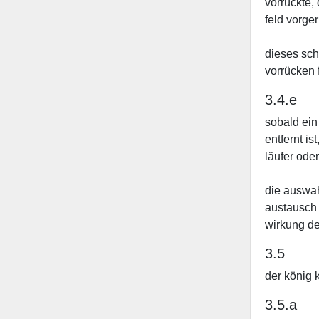
vorrückte,
feld vorge
dieses sch
vorrücken 
3.4.e
sobald ein
entfernt i
läufer ode
die auswah
austausch 
wirkung der
3.5
der könig 
3.5.a