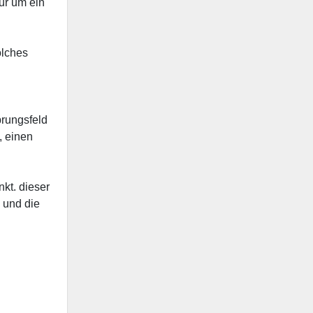
nur um ein
olches
prungsfeld
, einen
nkt. dieser
 und die