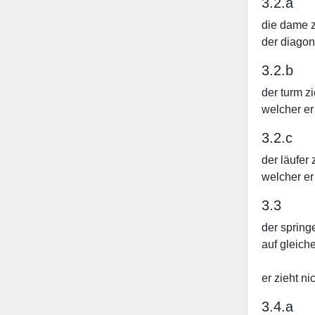
3.2.a
die dame zi
der diagon
3.2.b
der turm zi
welcher er 
3.2.c
der läufer 
welcher er 
3.3
der spring
auf gleiche
er zieht n
3.4.a