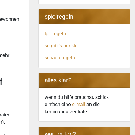
spielregeln
 gewonnen.
tgc-regeln
so gibt's punkte
 mehr
schach-regeln
f
alles klar?
wenn du hilfe brauchst, schick
einfach eine
e-mail
an die
kommando-zentrale.
raten,
r).
warum tgc?