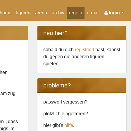
home
figuren
arena
archiv
regeln
e-mail
login
neu hier?
sobald du dich
registriert
hast, kannst
du gegen die anderen figuren
spielen.
chen
probleme?
 "am zug
passwort vergessen?
plötzlich
eingefroren
?
en", dass
hier gibt's
hilfe
.
nigs im