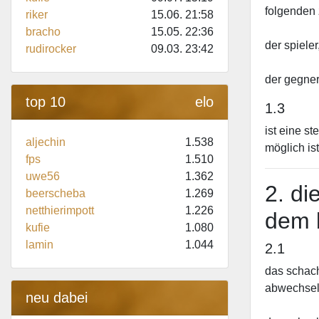
folgenden
riker
15.06. 21:58
bracho
15.05. 22:36
der spiele
rudirocker
09.03. 23:42
der gegner,
top 10
elo
1.3
ist eine s
aljechin
1.538
möglich ist
fps
1.510
uwe56
1.362
2. di
beerscheba
1.269
netthierimpott
1.226
dem 
kufie
1.080
lamin
1.044
2.1
das schach
abwechseln
neu dabei