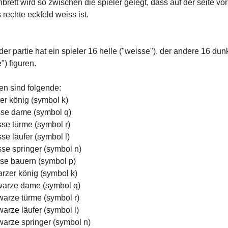
brett wird so zwischen die spieler gelegt, dass auf der seite vo
 rechte eckfeld weiss ist.
der partie hat ein spieler 16 helle ("weisse"), der andere 16 dun
") figuren.
ren sind folgende:
ser könig (symbol k)
sse dame (symbol q)
sse türme (symbol r)
se läufer (symbol l)
sse springer (symbol n)
sse bauern (symbol p)
arzer könig (symbol k)
warze dame (symbol q)
warze türme (symbol r)
warze läufer (symbol l)
warze springer (symbol n)