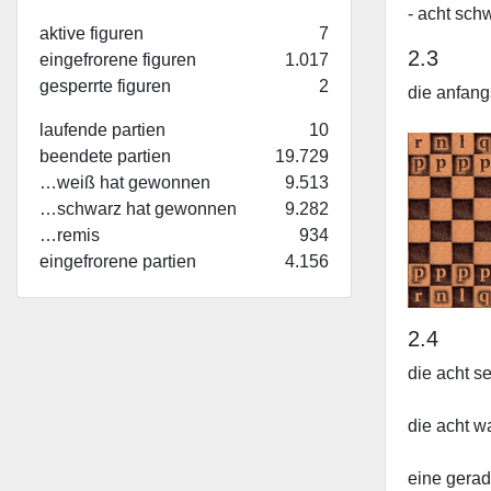
- acht sch
aktive figuren
7
2.3
eingefrorene figuren
1.017
gesperrte figuren
2
die anfang
laufende partien
10
beendete partien
19.729
…weiß hat gewonnen
9.513
…schwarz hat gewonnen
9.282
…remis
934
eingefrorene partien
4.156
2.4
die acht s
die acht w
eine gerad