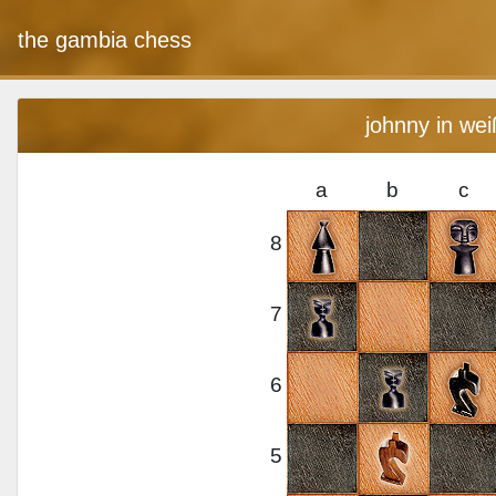
the gambia chess
johnny in we
a
b
c
8
7
6
5