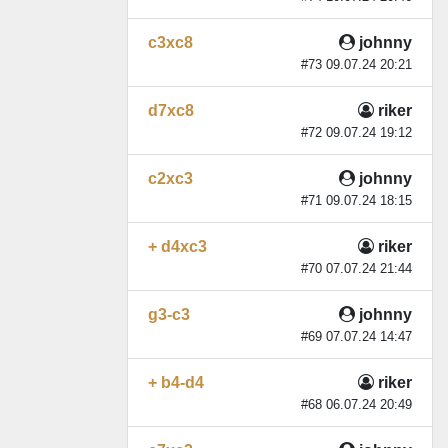
c3xc8
johnny
#73 09.07.24 20:21
d7xc8
riker
#72 09.07.24 19:12
c2xc3
johnny
#71 09.07.24 18:15
+ d4xc3
riker
#70 07.07.24 21:44
g3-c3
johnny
#69 07.07.24 14:47
+ b4-d4
riker
#68 06.07.24 20:49