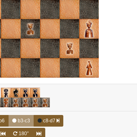
b6
b3-c3
c8-d7
180°