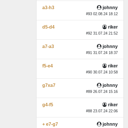
a3-h3
johnny
#93 02.08.24 18:12
d5-d4
riker
#92 31.07.24 21:52
a7-a3
johnny
#91 31.07.24 18:37
f5-e4
riker
#90 30.07.24 10:58
g7xa7
johnny
#89 26.07.24 15:16
g4-f5
riker
#88 23.07.24 22:06
+ e7-g7
johnny