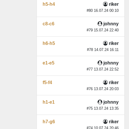
h5-h4
riker
#80 16.07.24 00:10
c8-c6
johnny
#79 15.07.24 22:40
h6-h5
riker
#78 14.07.24 16:11
e1-e5
johnny
#77 13.07.24 22:52
f5-f4
riker
#76 13.07.24 20:03
h1-e1
johnny
#75 13.07.24 13:35
h7-g6
riker
#74 10.07.24 20:46