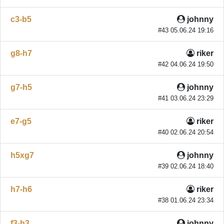
c3-b5
johnny
#43 05.06.24 19:16
g8-h7
riker
#42 04.06.24 19:50
g7-h5
johnny
#41 03.06.24 23:29
e7-g5
riker
#40 02.06.24 20:54
h5xg7
johnny
#39 02.06.24 18:40
h7-h6
riker
#38 01.06.24 23:34
f3-h3
johnny