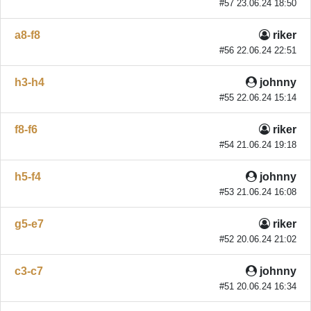
#57 23.06.24 18:50
a8-f8
riker
#56 22.06.24 22:51
h3-h4
johnny
#55 22.06.24 15:14
f8-f6
riker
#54 21.06.24 19:18
h5-f4
johnny
#53 21.06.24 16:08
g5-e7
riker
#52 20.06.24 21:02
c3-c7
johnny
#51 20.06.24 16:34