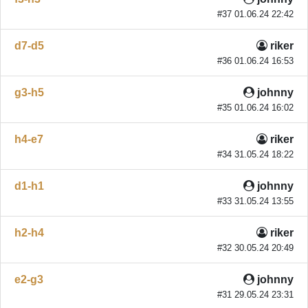
#37 01.06.24 22:42
d7-d5
riker
#36 01.06.24 16:53
g3-h5
johnny
#35 01.06.24 16:02
h4-e7
riker
#34 31.05.24 18:22
d1-h1
johnny
#33 31.05.24 13:55
h2-h4
riker
#32 30.05.24 20:49
e2-g3
johnny
#31 29.05.24 23:31