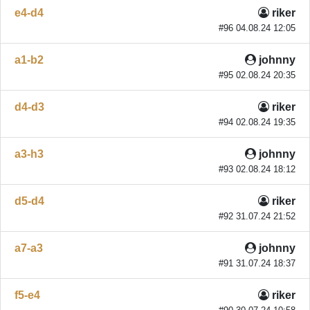
e4-d4
riker
#96 04.08.24 12:05
a1-b2
johnny
#95 02.08.24 20:35
d4-d3
riker
#94 02.08.24 19:35
a3-h3
johnny
#93 02.08.24 18:12
d5-d4
riker
#92 31.07.24 21:52
a7-a3
johnny
#91 31.07.24 18:37
f5-e4
riker